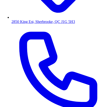
2850 King Est, Sherbrooke, QC J1G 5H3