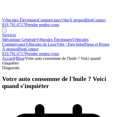
Véhicules Électriques
Commerciaux
Vitre
À propos
Blog
Contact
819.791.0717
Prendre rendez-vous
Services
Mécanique Générale
Véhicules Électriques
Véhicules
Commerciaux
Véhicules de Luxe
Vitre / Pare-brise
Pneus et Roues
À propos
Blog
Contact
819.791.0717
Prendre rendez-vous
Accueil
/
Blog
/
Votre auto consomme de l'huile ? Voici quand
s'inquiéter
Diagnostic
Votre auto consomme de l'huile ? Voici
quand s'inquiéter