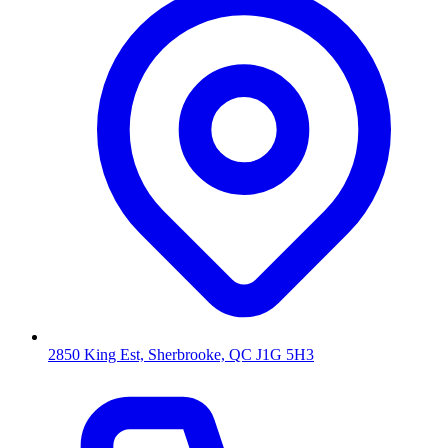
2850 King Est, Sherbrooke, QC J1G 5H3