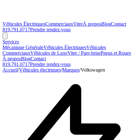
Véhicules Électriques
Commerciaux
Vitre
À propos
Blog
Contact
819.791.0717
Prendre rendez-vous
Services
Mécanique Générale
Véhicules Électriques
Véhicules
Commerciaux
Véhicules de Luxe
Vitre / Pare-brise
Pneus et Roues
À propos
Blog
Contact
819.791.0717
Prendre rendez-vous
Accueil
/
Véhicules électriques
/
Marques
/
Volkswagen