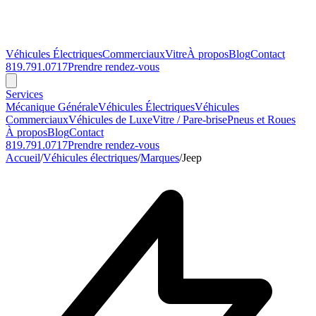
Véhicules Électriques
Commerciaux
Vitre
À propos
Blog
Contact
819.791.0717
Prendre rendez-vous
Services
Mécanique Générale
Véhicules Électriques
Véhicules
Commerciaux
Véhicules de Luxe
Vitre / Pare-brise
Pneus et Roues
À propos
Blog
Contact
819.791.0717
Prendre rendez-vous
Accueil
/
Véhicules électriques
/
Marques
/
Jeep