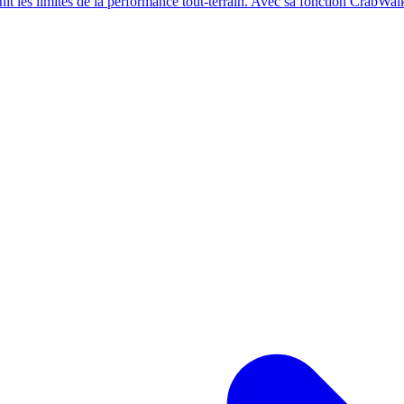
es limites de la performance tout-terrain. Avec sa fonction CrabWalk et