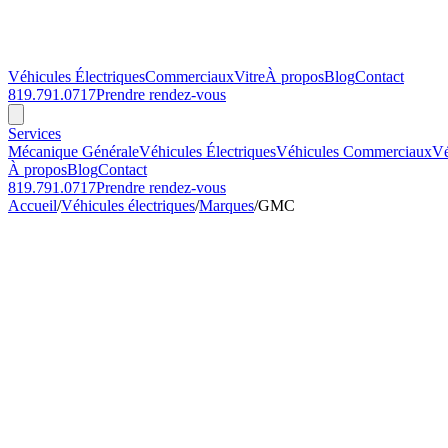
Véhicules Électriques
Commerciaux
Vitre
À propos
Blog
Contact
819.791.0717
Prendre rendez-vous
Services
Mécanique Générale
Véhicules Électriques
Véhicules Commerciaux
Vé
À propos
Blog
Contact
819.791.0717
Prendre rendez-vous
Accueil
/
Véhicules électriques
/
Marques
/
GMC