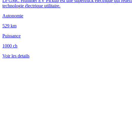
Le GMC Hummer EV Pickup est une supertruck électrique qui redéfinit l
technologie électrique utilitaire.
Autonomie
529 km
Puissance
1000 ch
Voir les details