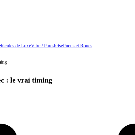
hicules de Luxe
Vitre / Pare-brise
Pneus et Roues
ming
 : le vrai timing