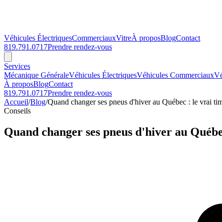
Véhicules Électriques
Commerciaux
Vitre
À propos
Blog
Contact
819.791.0717
Prendre rendez-vous
Services
Mécanique Générale
Véhicules Électriques
Véhicules Commerciaux
Vé
À propos
Blog
Contact
819.791.0717
Prendre rendez-vous
Accueil
/
Blog
/
Quand changer ses pneus d'hiver au Québec : le vrai ti
Conseils
Quand changer ses pneus d'hiver au Québec