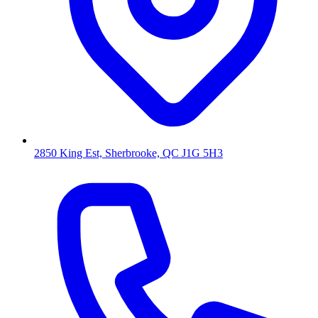
2850 King Est, Sherbrooke, QC J1G 5H3