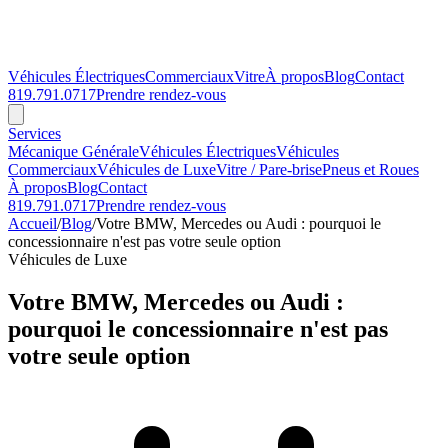
Véhicules Électriques
Commerciaux
Vitre
À propos
Blog
Contact
819.791.0717
Prendre rendez-vous
Services
Mécanique Générale
Véhicules Électriques
Véhicules
Commerciaux
Véhicules de Luxe
Vitre / Pare-brise
Pneus et Roues
À propos
Blog
Contact
819.791.0717
Prendre rendez-vous
Accueil
/
Blog
/
Votre BMW, Mercedes ou Audi : pourquoi le
concessionnaire n'est pas votre seule option
Véhicules de Luxe
Votre BMW, Mercedes ou Audi :
pourquoi le concessionnaire n'est pas
votre seule option